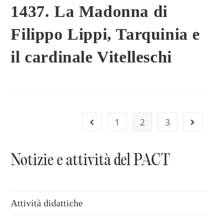
1437. La Madonna di
Filippo Lippi, Tarquinia e
il cardinale Vitelleschi
1
2
3
Vai alla pagina precedente
Vai alla
Notizie e attività del PACT
Attività didattiche