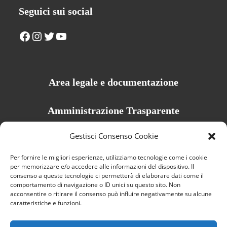
Seguici sui social
Facebook
Instagram
Twitter
YouTube
Area legale e documentazione
Amministrazione Trasparente
Privacy Policy
Gestisci Consenso Cookie
Cookie Policy
Per fornire le migliori esperienze, utilizziamo tecnologie come i cookie
Dichiarazione di accessibilità
per memorizzare e/o accedere alle informazioni del dispositivo. Il
consenso a queste tecnologie ci permetterà di elaborare dati come il
Credits
comportamento di navigazione o ID unici su questo sito. Non
acconsentire o ritirare il consenso può influire negativamente su alcune
caratteristiche e funzioni.