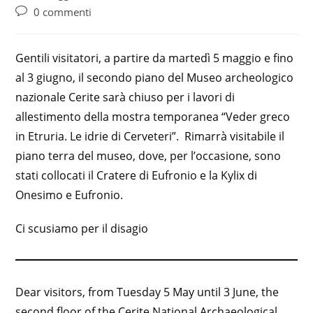
pubblicato:
dell'articolo:
Commenti
0 commenti
dell'articolo:
Gentili visitatori, a partire da martedì 5 maggio e fino
al 3 giugno, il secondo piano del Museo archeologico
nazionale Cerite sarà chiuso per i lavori di
allestimento della mostra temporanea “Veder greco
in Etruria. Le idrie di Cerveteri”. Rimarrà visitabile il
piano terra del museo, dove, per l’occasione, sono
stati collocati il Cratere di Eufronio e la Kylix di
Onesimo e Eufronio.
Ci scusiamo per il disagio
Dear visitors, from Tuesday 5 May until 3 June, the
second floor of the Cerite National Archaeological