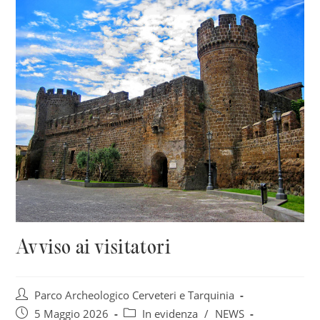
Avviso ai visitatori
Autore
Parco Archeologico Cerveteri e Tarquinia
dell'articolo:
Articolo
Categoria
5 Maggio 2026
In evidenza
/
NEWS