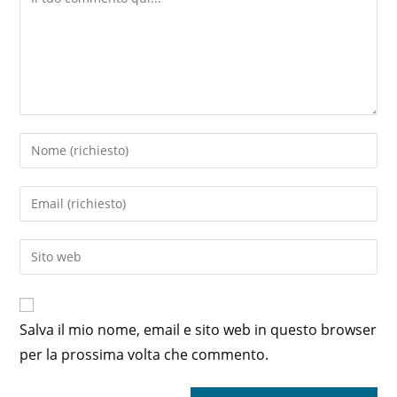
Inserisci
il
tuo
Inserisci
nome
il
o
tuo
Inserisci
nome
indirizzo
l'URL
utente
email
del
per
per
sito
commentare
Salva il mio nome, email e sito web in questo browser
commentare
web
per la prossima volta che commento.
(facoltativo)