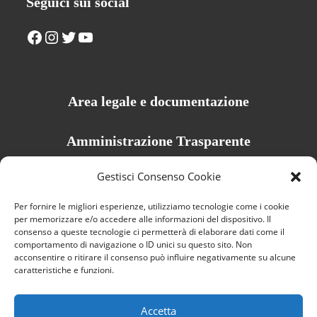
Seguici sui social
Facebook
Instagram
Twitter
YouTube
Area legale e documentazione
Amministrazione Trasparente
Privacy Policy
Gestisci Consenso Cookie
Cookie Policy
Per fornire le migliori esperienze, utilizziamo tecnologie come i cookie
Dichiarazione di accessibilità
per memorizzare e/o accedere alle informazioni del dispositivo. Il
consenso a queste tecnologie ci permetterà di elaborare dati come il
Credits
comportamento di navigazione o ID unici su questo sito. Non
acconsentire o ritirare il consenso può influire negativamente su alcune
caratteristiche e funzioni.
Accetta