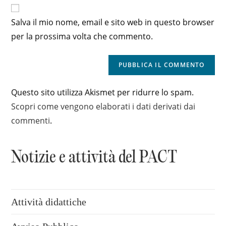
del
per
per
sito
commentare
Salva il mio nome, email e sito web in questo browser
commentare
web
per la prossima volta che commento.
(facoltativo)
Questo sito utilizza Akismet per ridurre lo spam.
Scopri come vengono elaborati i dati derivati dai
commenti
.
Notizie e attività del PACT
Attività didattiche