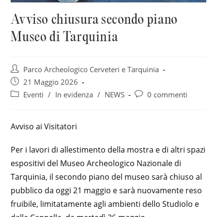
Avviso chiusura secondo piano
Museo di Tarquinia
Autore
Parco Archeologico Cerveteri e Tarquinia
dell'articolo:
Articolo
21 Maggio 2026
pubblicato:
Categoria
Commenti
Eventi
/
In evidenza
/
NEWS
0 commenti
dell'articolo:
dell'articolo:
Avviso ai Visitatori
Per i lavori di allestimento della mostra e di altri spazi
espositivi del Museo Archeologico Nazionale di
Tarquinia, il secondo piano del museo sarà chiuso al
pubblico da oggi 21 maggio e sarà nuovamente reso
fruibile, limitatamente agli ambienti dello Studiolo e