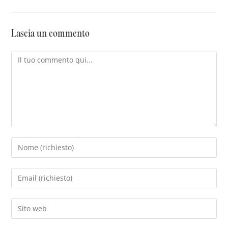
Lascia un commento
Commento
Inserisci
il
tuo
Inserisci
nome
il
o
tuo
Inserisci
nome
indirizzo
l'URL
utente
email