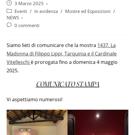
dell'articolo:
Articolo
3 Marzo 2025
pubblicato:
Categoria
Eventi
/
In evidenza
/
Mostre ed Esposizioni
/
dell'articolo:
NEWS
Commenti
0 commenti
dell'articolo:
Siamo lieti di comunicare che la mostra
1437. La
Madonna di Filippo Lippi, Tarquinia e il Cardinale
Vitelleschi
è prorogata fino a domenica 4 maggio
2025.
COMUNICATO STAMPA
Vi aspettiamo numerosi!