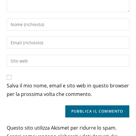
Inserisci
il
tuo
Inserisci
nome
il
o
tuo
Inserisci
nome
indirizzo
l'URL
utente
email
del
per
per
sito
commentare
Salva il mio nome, email e sito web in questo browser
commentare
web
per la prossima volta che commento.
(facoltativo)
Questo sito utilizza Akismet per ridurre lo spam.